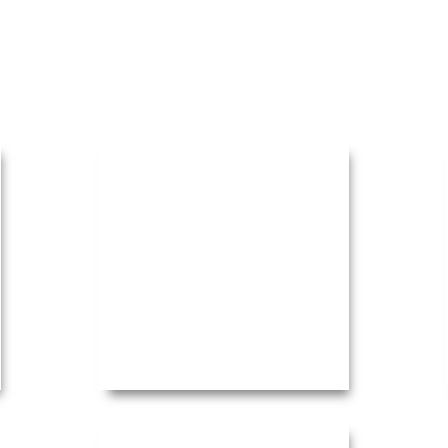
PhotoGraphein
2008