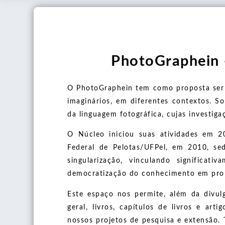
2ª CONVOCATÓRIA INTERNACIONAL DE ARTE POSTAL 
Do pincel ao pixel
FRONT(EIRA)S DE SI - 2022
Contato
1ª CONVOCATORIA INTERNACIONAL DE ARTE POSTAL 
III ENCONTRO DO PINCEL AO PIXEL: COMO OS ARTI
Experimentação Foto-graphica
MOSTRA VISUAL CASA CORPO - 2021
Área Restrita
II ENCONTRO DO PINCEL AO PIXEL: ARTES E PESQUI
1ª EDIÇÃO - 2014
Exposições
PhotoGraphein 
I ENCONTRO DO PINCEL AO PIXEL: IMAGENS EM DEB
2ª EDIÇÃO - 2014
PPGAVI Convida
O PhotoGraphein tem como proposta ser u
3ª EDIÇÃO - 2015
PPGAVI CONVIDA 04
imaginários, em diferentes contextos. S
da linguagem fotográfica, cujas investig
PPGAVI CONVIDA 06
O Núcleo iniciou suas atividades em 2
PPGAVI CONVIDA 07
Federal de Pelotas/UFPel, em 2010, se
PPGAVI CONVIDA 08
singularização, vinculando significat
democratização do conhecimento em prol 
PPGAVI CONVIDA 09
Este espaço nos permite, além da divul
PPGAVI CONVIDA 10
geral, livros, capítulos de livros e ar
nossos projetos de pesquisa e extensão.
PPGAVI CONVIDA 11