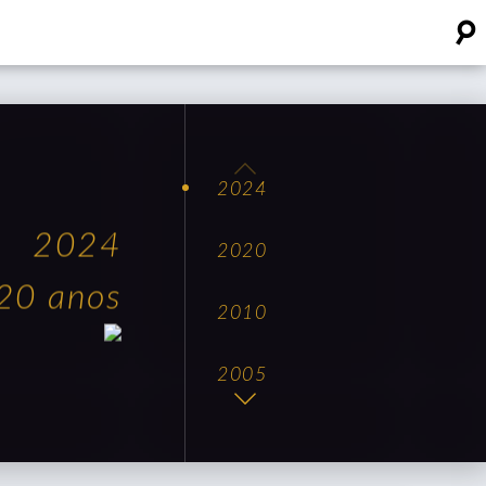
☌
2024
2024
2020
20 anos
2010
2005