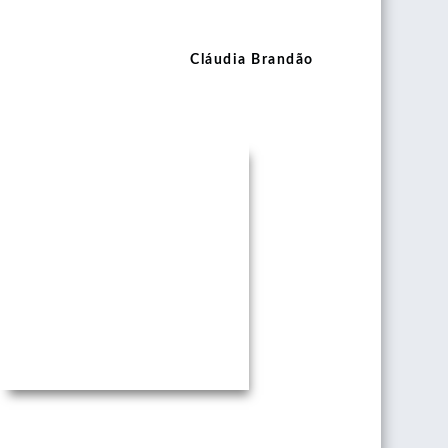
Cláudia Brandão
PhotoGraphein
2012