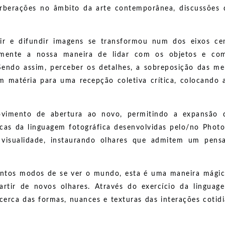
reverberações no âmbito da arte contemporânea, discussõ
ir e difundir imagens se transformou num dos eixos ce
ivamente a nossa maneira de lidar com os objetos e co
endo assim, perceber os detalhes, a sobreposição das me
em matéria para uma recepção coletiva crítica, colocand
vimento de abertura ao novo, permitindo a expansão d
ticas da linguagem fotográfica desenvolvidas pelo/no Pho
a visualidade, instaurando olhares que admitem um pe
antos modos de se ver o mundo, esta é uma maneira mágica
 partir de novos olhares. Através do exercício da lingua
acerca das formas, nuances e texturas das interações coti