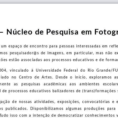
- 2024 - 2025
- 2020 - 2020
STAS VEEM O MUNDO - 2025
SA (AUTO)BIOGRÁFICA - 2024
– Núcleo de Pesquisa em Fotogr
ATE - 2018
m espaço de encontro para pessoas interessadas em reflex
omos pesquisador@s de Imagens, em particular, mas não ex
ações estão associadas aos processos educativos e de forma
004, vinculado à Universidade Federal do Rio Grande/F
diado no Centro de Artes. Desde o início, exploramos 
ivamente as pesquisas acadêmicas aos ambientes escol
de processos educativos balizadores de (trans)formações s
gação de nossas atividades, exposições, convocatórias e 
tigos publicados. Disponibilizamos algumas produções par
 Tudo isso com a intenção de democratizar conhecimentos v